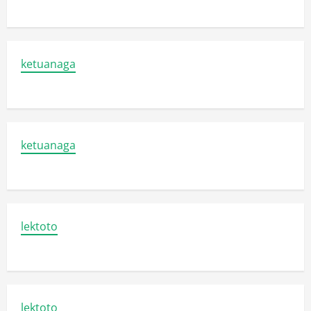
ketuanaga
ketuanaga
lektoto
lektoto