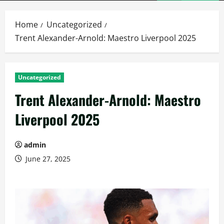
Menu
Home
Uncategorized
Trent Alexander-Arnold: Maestro Liverpool 2025
Uncategorized
Trent Alexander-Arnold: Maestro
Liverpool 2025
admin
June 27, 2025