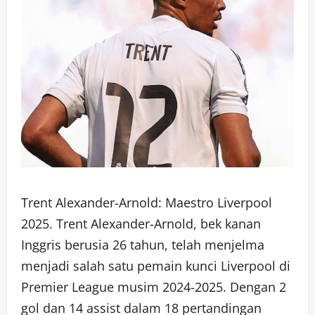
Trent Alexander-Arnold: Maestro Liverpool
2025. Trent Alexander-Arnold, bek kanan
Inggris berusia 26 tahun, telah menjelma
menjadi salah satu pemain kunci Liverpool di
Premier League musim 2024-2025. Dengan 2
gol dan 14 assist dalam 18 pertandingan