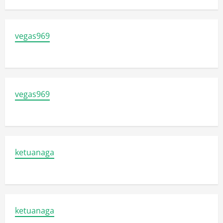
vegas969
vegas969
ketuanaga
ketuanaga