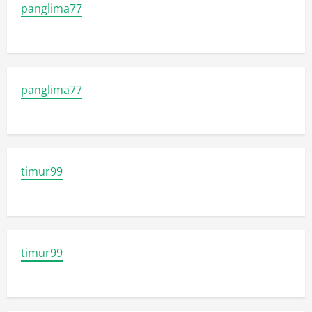
panglima77
panglima77
timur99
timur99