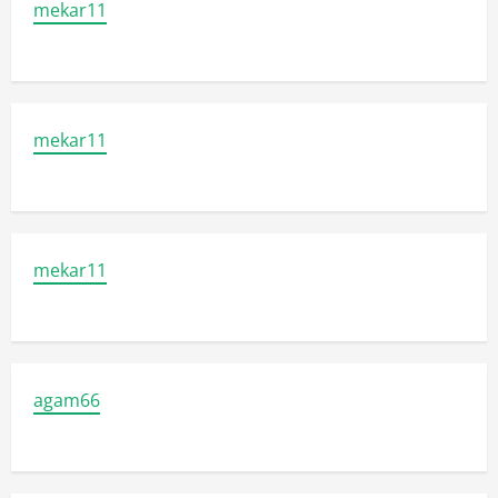
mekar11
mekar11
mekar11
agam66