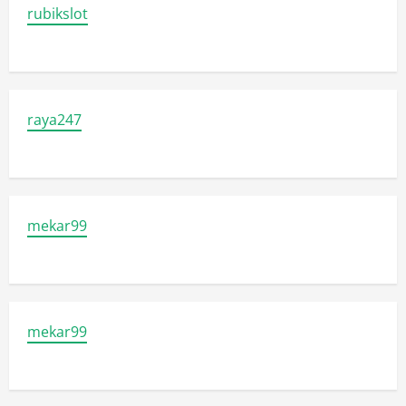
rubikslot
raya247
mekar99
mekar99