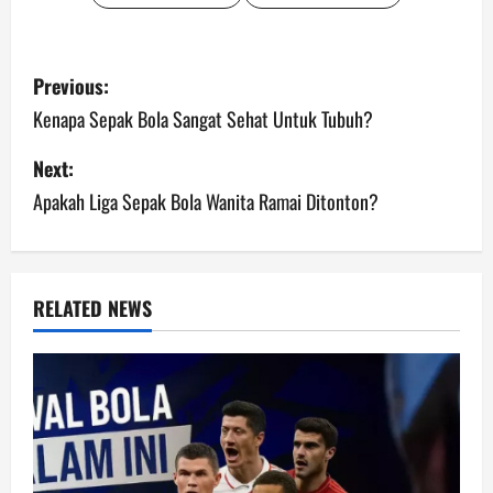
P
Previous:
o
Kenapa Sepak Bola Sangat Sehat Untuk Tubuh?
s
Next:
Apakah Liga Sepak Bola Wanita Ramai Ditonton?
t
n
a
RELATED NEWS
v
i
g
a