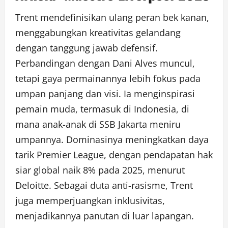
Trent mendefinisikan ulang peran bek kanan,
menggabungkan kreativitas gelandang
dengan tanggung jawab defensif.
Perbandingan dengan Dani Alves muncul,
tetapi gaya permainannya lebih fokus pada
umpan panjang dan visi. Ia menginspirasi
pemain muda, termasuk di Indonesia, di
mana anak-anak di SSB Jakarta meniru
umpannya. Dominasinya meningkatkan daya
tarik Premier League, dengan pendapatan hak
siar global naik 8% pada 2025, menurut
Deloitte. Sebagai duta anti-rasisme, Trent
juga memperjuangkan inklusivitas,
menjadikannya panutan di luar lapangan.