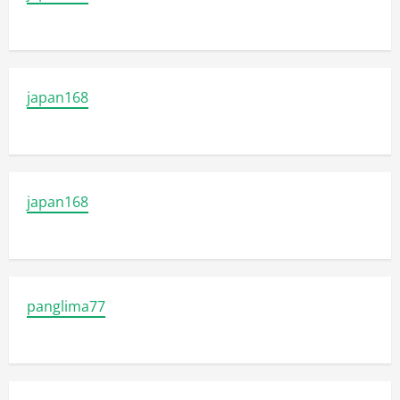
japan168
japan168
panglima77