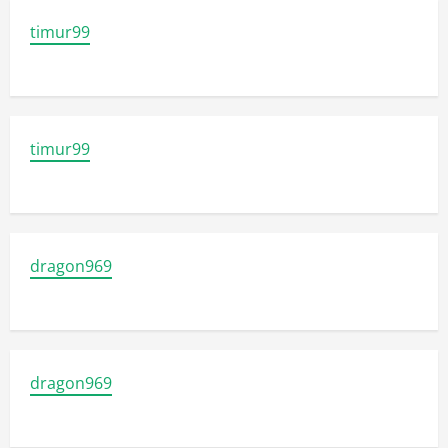
timur99
timur99
dragon969
dragon969