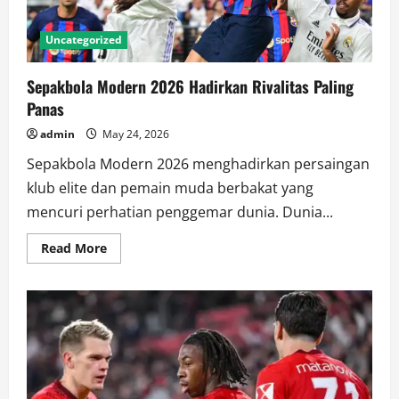
Uncategorized
Sepakbola Modern 2026 Hadirkan Rivalitas Paling
Panas
admin
May 24, 2026
Sepakbola Modern 2026 menghadirkan persaingan
klub elite dan pemain muda berbakat yang
mencuri perhatian penggemar dunia. Dunia...
Read
Read More
more
about
Sepakbola
Modern
2026
Hadirkan
Rivalitas
Paling
Panas