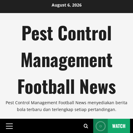
Skip
August 6, 2026
to
content
Pest Control
Management
Football News
Pest Control Management Football News menyediakan berita
bola terbaru dan terlengkap setiap pertandingan.
WATCH
Primary