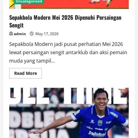
Uncategorized
Sepakbola Modern Mei 2026 Dipenuhi Persaingan
Sengit
admin
May 17, 2026
Sepakbola Modern jadi pusat perhatian Mei 2026
lewat persaingan sengit antarklub dan aksi pemain
muda yang tampil...
Read
Read More
more
about
Sepakbola
Modern
Mei
2026
Dipenuhi
Persaingan
Sengit