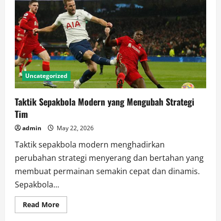
2026
Ramai
Uncategorized
Taktik Sepakbola Modern yang Mengubah Strategi
Tim
admin
May 22, 2026
Taktik sepakbola modern menghadirkan
perubahan strategi menyerang dan bertahan yang
membuat permainan semakin cepat dan dinamis.
Sepakbola...
Read
Read More
more
about