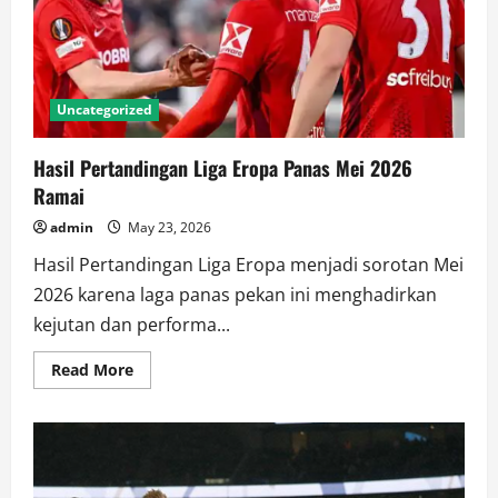
Uncategorized
Hasil Pertandingan Liga Eropa Panas Mei 2026
Ramai
admin
May 23, 2026
Hasil Pertandingan Liga Eropa menjadi sorotan Mei
2026 karena laga panas pekan ini menghadirkan
kejutan dan performa...
Read
Read More
more
about
Hasil
Pertandingan
Liga
Eropa
Panas
Mei