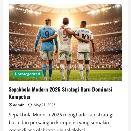
Taktik
Sepakbola
Modern
yang
Mengubah
Strategi
Tim
Uncategorized
Sepakbola Modern 2026 Strategi Baru Dominasi
Kompetisi
admin
May 21, 2026
Sepakbola Modern 2026 menghadirkan strategi
baru dan persaingan kompetisi yang semakin
cepat di era olahraga digital global....