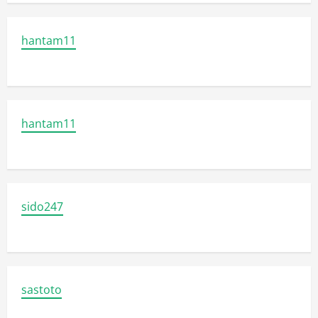
hantam11
hantam11
sido247
sastoto