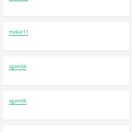
mekar11
agam66
agam66