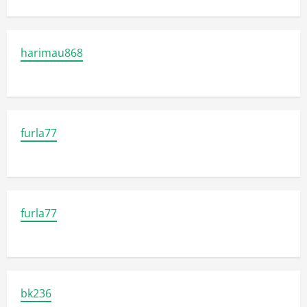
harimau868
furla77
furla77
bk236