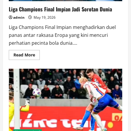
Liga Champions Final Impian Jadi Sorotan Dunia
admin
May 19, 2026
Liga Champions Final Impian menghadirkan duel
panas antar raksasa Eropa yang kini mencuri
perhatian pecinta bola dunia....
Read
Read More
more
about
Liga
Champions
Final
Impian
Jadi
Sorotan
Dunia