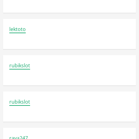
lektoto
rubikslot
rubikslot
raya247