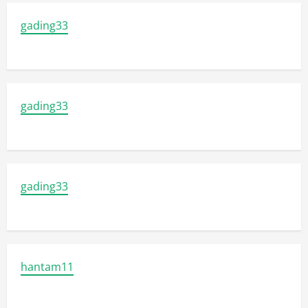
gading33
gading33
gading33
hantam11