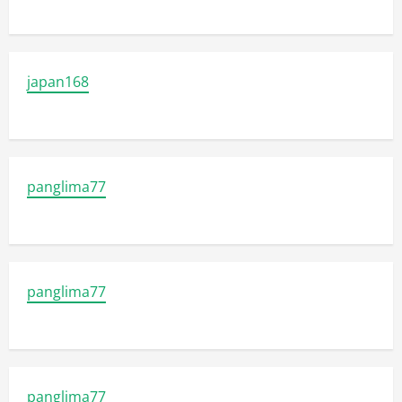
japan168
panglima77
panglima77
panglima77