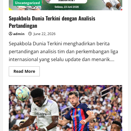
Uncategorized
Sepakbola Dunia Terkini dengan Analisis
Pertandingan
admin
June 22, 2026
Sepakbola Dunia Terkini menghadirkan berita
pertandingan analisis tim dan perkembangan liga
internasional yang selalu update dan menarik....
Read
Read More
more
about
Sepakbola
Dunia
Terkini
dengan
Analisis
Pertandingan