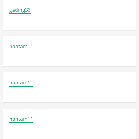
gading33
hantam11
hantam11
hantam11