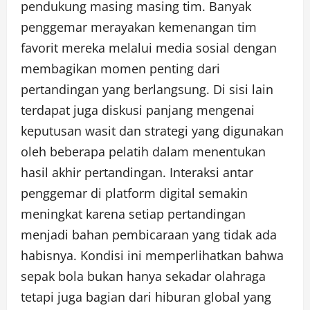
pendukung masing masing tim. Banyak
penggemar merayakan kemenangan tim
favorit mereka melalui media sosial dengan
membagikan momen penting dari
pertandingan yang berlangsung. Di sisi lain
terdapat juga diskusi panjang mengenai
keputusan wasit dan strategi yang digunakan
oleh beberapa pelatih dalam menentukan
hasil akhir pertandingan. Interaksi antar
penggemar di platform digital semakin
meningkat karena setiap pertandingan
menjadi bahan pembicaraan yang tidak ada
habisnya. Kondisi ini memperlihatkan bahwa
sepak bola bukan hanya sekadar olahraga
tetapi juga bagian dari hiburan global yang