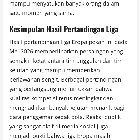
mampu menyatukan banyak orang dalam
satu momen yang sama.
Kesimpulan Hasil Pertandingan Liga
Hasil pertandingan liga Eropa pekan ini pada
Mei 2026 memperlihatkan persaingan yang
semakin ketat antara tim unggulan dan tim
kejutan yang mampu memberikan
perlawanan sengit. Berbagai pertandingan
yang berlangsung menunjukkan bahwa
kualitas kompetisi terus meningkat dan
menghadirkan banyak kejutan menarik bagi
para penggemar sepak bola. Reaksi publik
yang sangat aktif di media sosial juga
menjadi bukti bahwa liga Eropa masih