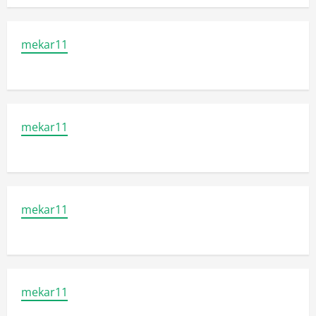
mekar11
mekar11
mekar11
mekar11