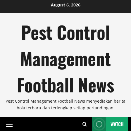
Skip
August 6, 2026
to
content
Pest Control
Management
Football News
Pest Control Management Football News menyediakan berita
bola terbaru dan terlengkap setiap pertandingan.
WATCH
Primary