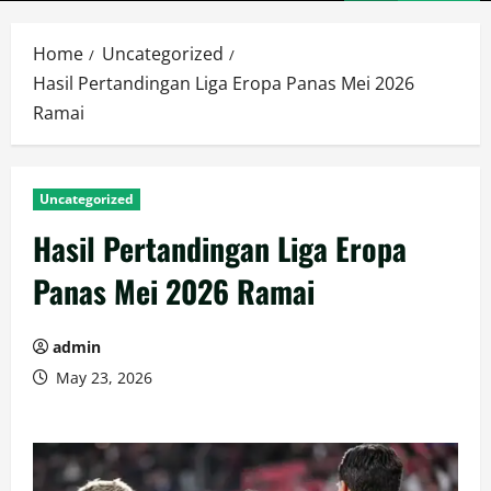
Menu
Home
Uncategorized
Hasil Pertandingan Liga Eropa Panas Mei 2026
Ramai
Uncategorized
Hasil Pertandingan Liga Eropa
Panas Mei 2026 Ramai
admin
May 23, 2026