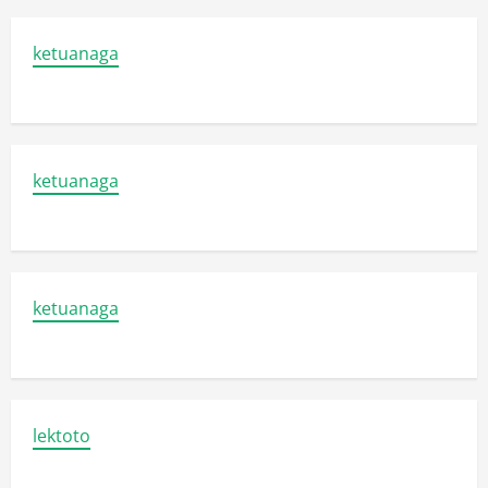
ketuanaga
ketuanaga
ketuanaga
lektoto