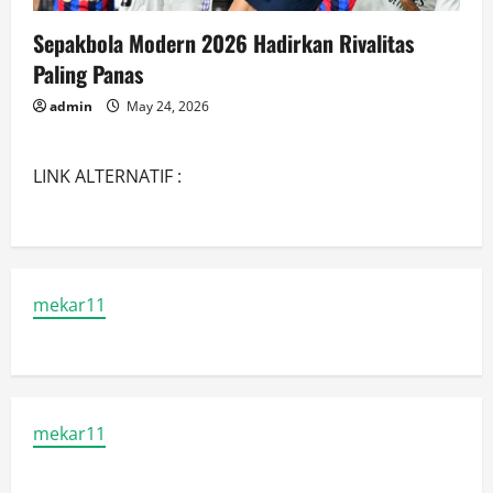
Sepakbola Modern 2026 Hadirkan Rivalitas
Paling Panas
admin
May 24, 2026
LINK ALTERNATIF :
mekar11
mekar11