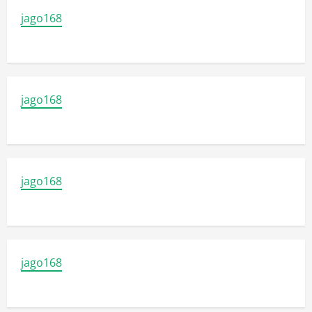
jago168
jago168
jago168
jago168