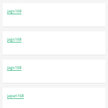
jago168
jago168
jago168
japan168