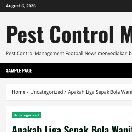
Skip
August 6, 2026
to
content
Pest Control 
Pest Control Management Football News menyediakan ber
SAMPLE PAGE
Home
Uncategorized
Apakah Liga Sepak Bola Wan
Uncategorized
Apakah Liga Sepak Bola Wani