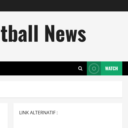
tball News
WATCH
LINK ALTERNATIF :