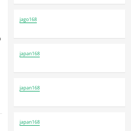
jago168
a
japan168
japan168
japan168