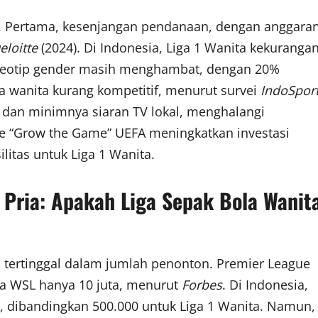
n. Pertama, kesenjangan pendanaan, dengan anggara
eloitte
(2024). Di Indonesia, Liga 1 Wanita kekuranga
ereotip gender masih menghambat, dengan 20%
 wanita kurang kompetitif, menurut survei
IndoSpor
cil dan minimnya siaran TV lokal, menghalangi
e “Grow the Game” UEFA meningkatkan investasi
litas untuk Liga 1 Wanita.
Pria: Apakah Liga Sepak Bola Wanit
h tertinggal dalam jumlah penonton. Premier League
ra WSL hanya 10 juta, menurut
Forbes
. Di Indonesia,
ing, dibandingkan 500.000 untuk Liga 1 Wanita. Namun,