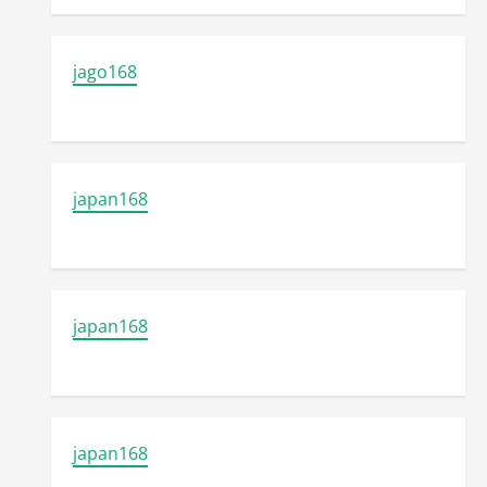
jago168
japan168
japan168
japan168