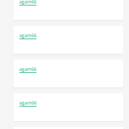
agam66
agam66
agam66
agam66