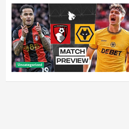
Uncategorized