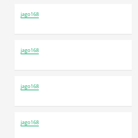
jago168
jago168
jago168
jago168