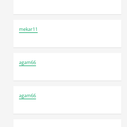
mekar11
agam66
agam66