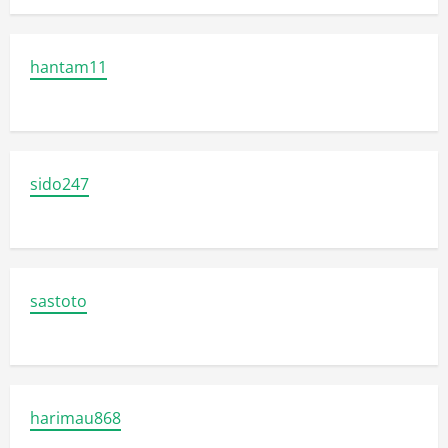
hantam11
sido247
sastoto
harimau868