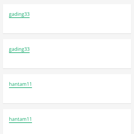
gading33
gading33
hantam11
hantam11