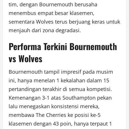
tim, dengan Bournemouth berusaha
menembus empat besar klasemen,
sementara Wolves terus berjuang keras untuk
menjauh dari zona degradasi.
Performa Terkini Bournemouth
vs Wolves
Bournemouth tampil impresif pada musim
ini, hanya menelan 1 kekalahan dalam 15
pertandingan terakhir di semua kompetisi.
Kemenangan 3-1 atas Southampton pekan
lalu menegaskan konsistensi mereka,
membawa The Cherries ke posisi ke-5
klasemen dengan 43 poin, hanya terpaut 1