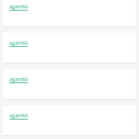
agam66
agam66
agam66
agam66