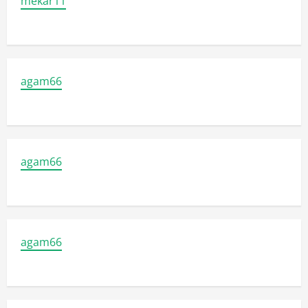
mekar11
agam66
agam66
agam66