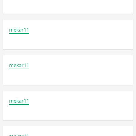
mekar11
mekar11
mekar11