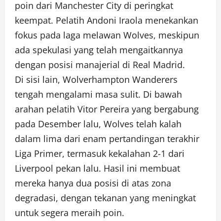
poin dari Manchester City di peringkat
keempat. Pelatih Andoni Iraola menekankan
fokus pada laga melawan Wolves, meskipun
ada spekulasi yang telah mengaitkannya
dengan posisi manajerial di Real Madrid.
Di sisi lain, Wolverhampton Wanderers
tengah mengalami masa sulit. Di bawah
arahan pelatih Vitor Pereira yang bergabung
pada Desember lalu, Wolves telah kalah
dalam lima dari enam pertandingan terakhir
Liga Primer, termasuk kekalahan 2-1 dari
Liverpool pekan lalu. Hasil ini membuat
mereka hanya dua posisi di atas zona
degradasi, dengan tekanan yang meningkat
untuk segera meraih poin.