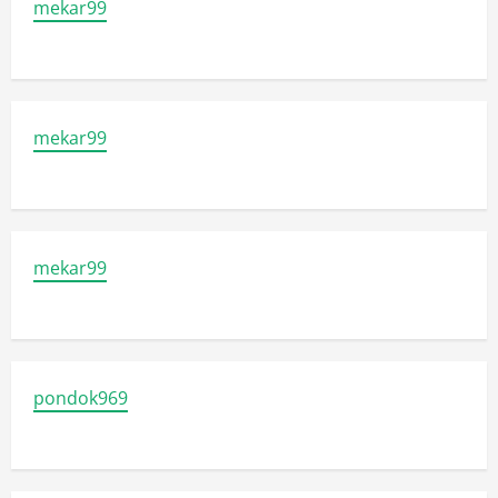
mekar99
mekar99
mekar99
pondok969