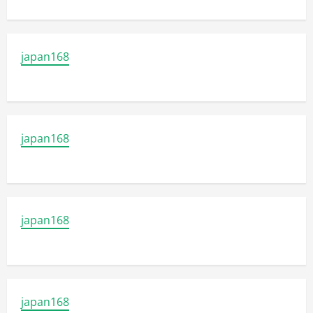
japan168
japan168
japan168
japan168