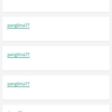
panglima77
panglima77
panglima77