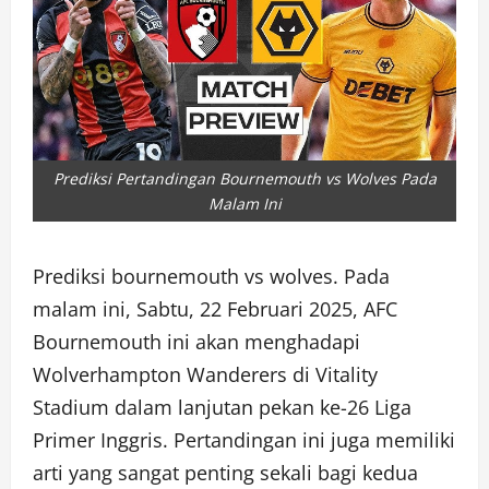
Prediksi Pertandingan Bournemouth vs Wolves Pada
Malam Ini
Prediksi bournemouth vs wolves. Pada
malam ini, Sabtu, 22 Februari 2025, AFC
Bournemouth ini akan menghadapi
Wolverhampton Wanderers di Vitality
Stadium dalam lanjutan pekan ke-26 Liga
Primer Inggris. Pertandingan ini juga memiliki
arti yang sangat penting sekali bagi kedua