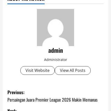
admin
Administrator
Visit Website
View All Posts
P
Previous:
o
Persaingan Juara Premier League 2026 Makin Memanas
s
Next: