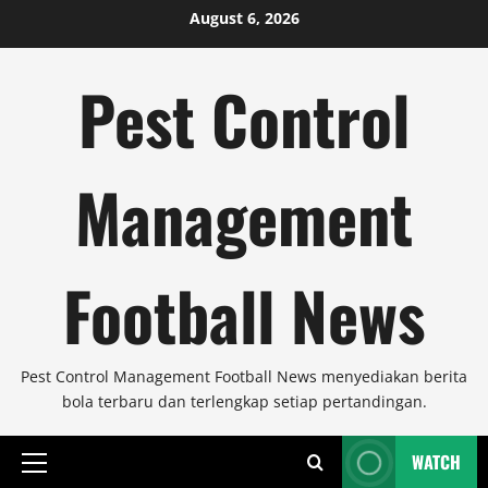
Skip
August 6, 2026
to
content
Pest Control
Management
Football News
Pest Control Management Football News menyediakan berita
bola terbaru dan terlengkap setiap pertandingan.
WATCH
Primary