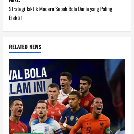
Strategi Taktik Modern Sepak Bola Dunia yang Paling
t
Efektif
n
a
v
RELATED NEWS
i
g
a
t
i
o