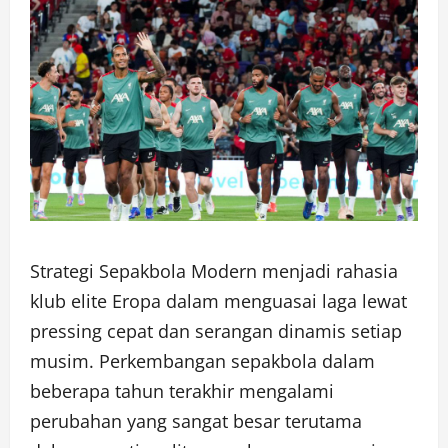
Strategi Sepakbola Modern menjadi rahasia
klub elite Eropa dalam menguasai laga lewat
pressing cepat dan serangan dinamis setiap
musim. Perkembangan sepakbola dalam
beberapa tahun terakhir mengalami
perubahan yang sangat besar terutama