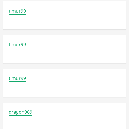
timur99
timur99
timur99
dragon969