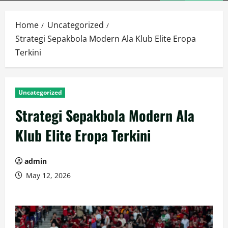
Menu
Home
Uncategorized
Strategi Sepakbola Modern Ala Klub Elite Eropa
Terkini
Uncategorized
Strategi Sepakbola Modern Ala
Klub Elite Eropa Terkini
admin
May 12, 2026