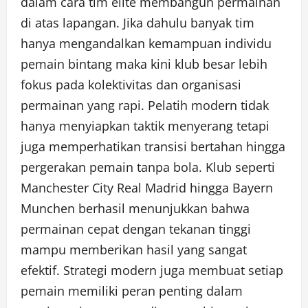
dalam cara tim elite membangun permainan
di atas lapangan. Jika dahulu banyak tim
hanya mengandalkan kemampuan individu
pemain bintang maka kini klub besar lebih
fokus pada kolektivitas dan organisasi
permainan yang rapi. Pelatih modern tidak
hanya menyiapkan taktik menyerang tetapi
juga memperhatikan transisi bertahan hingga
pergerakan pemain tanpa bola. Klub seperti
Manchester City Real Madrid hingga Bayern
Munchen berhasil menunjukkan bahwa
permainan cepat dengan tekanan tinggi
mampu memberikan hasil yang sangat
efektif. Strategi modern juga membuat setiap
pemain memiliki peran penting dalam