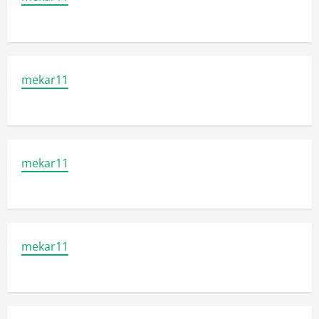
mekar11
mekar11
mekar11