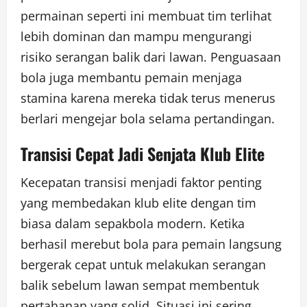
permainan seperti ini membuat tim terlihat
lebih dominan dan mampu mengurangi
risiko serangan balik dari lawan. Penguasaan
bola juga membantu pemain menjaga
stamina karena mereka tidak terus menerus
berlari mengejar bola selama pertandingan.
Transisi Cepat Jadi Senjata Klub Elite
Kecepatan transisi menjadi faktor penting
yang membedakan klub elite dengan tim
biasa dalam sepakbola modern. Ketika
berhasil merebut bola para pemain langsung
bergerak cepat untuk melakukan serangan
balik sebelum lawan sempat membentuk
pertahanan yang solid. Situasi ini sering