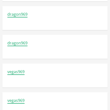
dragon969
dragon969
vegas969
vegas969