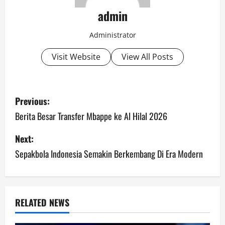
admin
Administrator
Visit Website
View All Posts
P
Previous:
o
Berita Besar Transfer Mbappe ke Al Hilal 2026
s
Next:
Sepakbola Indonesia Semakin Berkembang Di Era Modern
t
n
a
RELATED NEWS
v