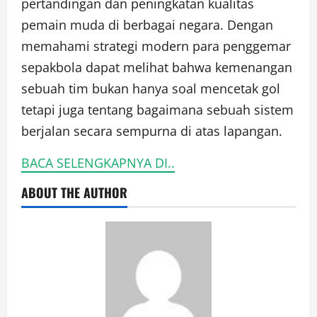
pertandingan dan peningkatan kualitas
pemain muda di berbagai negara. Dengan
memahami strategi modern para penggemar
sepakbola dapat melihat bahwa kemenangan
sebuah tim bukan hanya soal mencetak gol
tetapi juga tentang bagaimana sebuah sistem
berjalan secara sempurna di atas lapangan.
BACA SELENGKAPNYA DI..
ABOUT THE AUTHOR