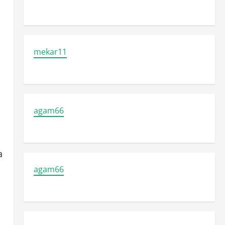
mekar11
agam66
a
agam66