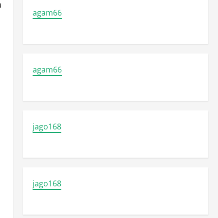
a
agam66
agam66
jago168
jago168