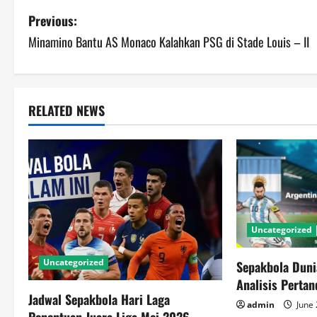
P
Previous:
Minamino Bantu AS Monaco Kalahkan PSG di Stade Louis – II
o
s
t
RELATED NEWS
n
a
v
i
Uncategorized
g
Uncategorized
Sepakbola Duni
Analisis Perta
a
Jadwal Sepakbola Hari Laga
admin
June 