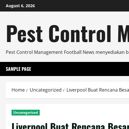
Skip
August 6, 2026
to
content
Pest Control 
Pest Control Management Football News menyediakan ber
SAMPLE PAGE
Home
Uncategorized
Liverpool Buat Rencana Besa
Uncategorized
Liverpool Buat Rencana Besar