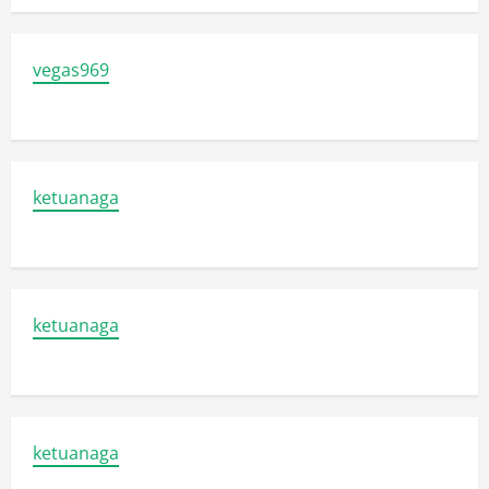
vegas969
ketuanaga
ketuanaga
ketuanaga