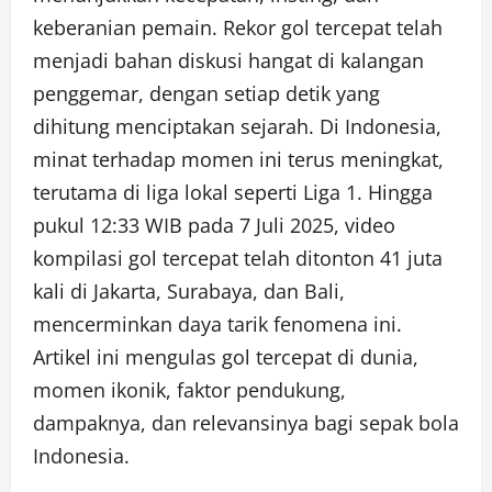
keberanian pemain. Rekor gol tercepat telah
menjadi bahan diskusi hangat di kalangan
penggemar, dengan setiap detik yang
dihitung menciptakan sejarah. Di Indonesia,
minat terhadap momen ini terus meningkat,
terutama di liga lokal seperti Liga 1. Hingga
pukul 12:33 WIB pada 7 Juli 2025, video
kompilasi gol tercepat telah ditonton 41 juta
kali di Jakarta, Surabaya, dan Bali,
mencerminkan daya tarik fenomena ini.
Artikel ini mengulas gol tercepat di dunia,
momen ikonik, faktor pendukung,
dampaknya, dan relevansinya bagi sepak bola
Indonesia.