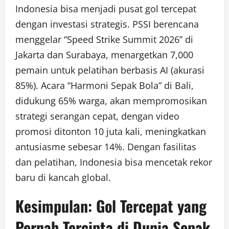
Indonesia bisa menjadi pusat gol tercepat
dengan investasi strategis. PSSI berencana
menggelar “Speed Strike Summit 2026” di
Jakarta dan Surabaya, menargetkan 7,000
pemain untuk pelatihan berbasis AI (akurasi
85%). Acara “Harmoni Sepak Bola” di Bali,
didukung 65% warga, akan mempromosikan
strategi serangan cepat, dengan video
promosi ditonton 10 juta kali, meningkatkan
antusiasme sebesar 14%. Dengan fasilitas
dan pelatihan, Indonesia bisa mencetak rekor
baru di kancah global.
Kesimpulan: Gol Tercepat yang
Pernah Tercipta di Dunia Sepak