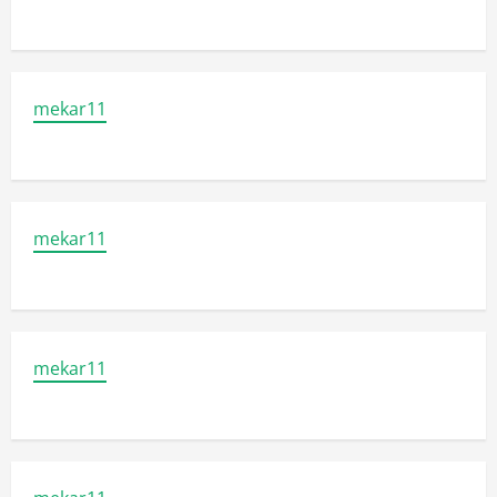
mekar11
mekar11
mekar11