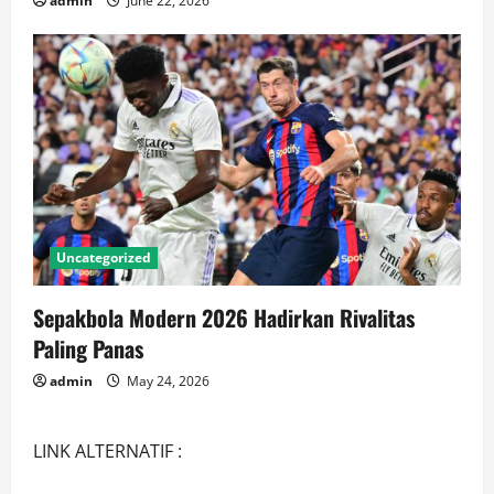
admin
June 22, 2026
Uncategorized
Sepakbola Modern 2026 Hadirkan Rivalitas
Paling Panas
admin
May 24, 2026
LINK ALTERNATIF :