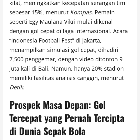
kilat, meningkatkan kecepatan serangan tim
sebesar 15%, menurut
Kompas
. Pemain
seperti Egy Maulana Vikri mulai dikenal
dengan gol cepat di laga internasional. Acara
“Indonesia Football Fest” di Jakarta,
menampilkan simulasi gol cepat, dihadiri
7,500 penggemar, dengan video ditonton 9
juta kali di Bali. Namun, hanya 20% stadion
memiliki fasilitas analisis canggih, menurut
Detik
.
Prospek Masa Depan: Gol
Tercepat yang Pernah Tercipta
di Dunia Sepak Bola