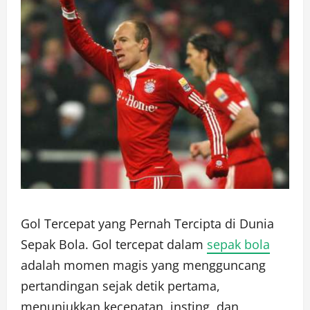
Gol Tercepat yang Pernah Tercipta di Dunia
Sepak Bola. Gol tercepat dalam
sepak bola
adalah momen magis yang mengguncang
pertandingan sejak detik pertama,
menunjukkan kecepatan, insting, dan