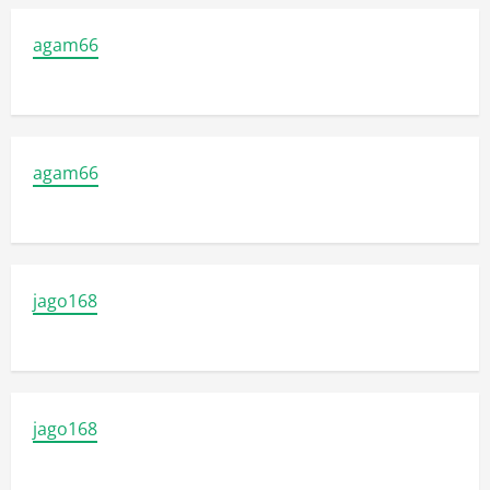
agam66
agam66
jago168
jago168