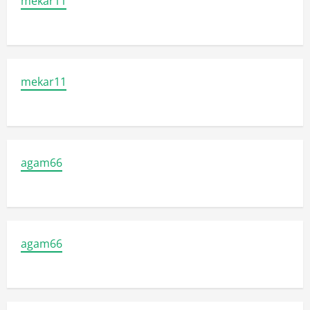
mekar11
mekar11
agam66
agam66