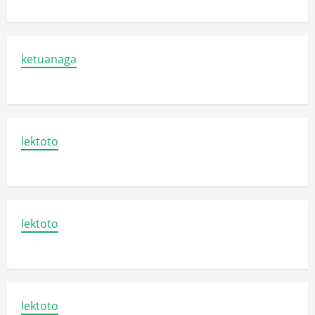
ketuanaga
lektoto
lektoto
lektoto