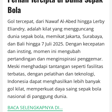
Bola
Gol tercepat, dari Nawaf Al-Abed hingga Lerby
Eliandry, adalah kilat yang mengguncang
dunia sepak bola, memikat Jakarta, Surabaya,
dan Bali hingga 7 Juli 2025. Dengan kecepatan
dan insting, momen ini mengubah
pertandingan dan menginspirasi penggemar.
Meski menghadapi tantangan seperti fasilitas
terbatas, dengan pelatihan dan teknologi,
Indonesia dapat menghasilkan lebih banyak
gol kilat, memperkuat daya saing sepak bola
nasional di panggung dunia.
BACA SELENGKAPNYA DI…