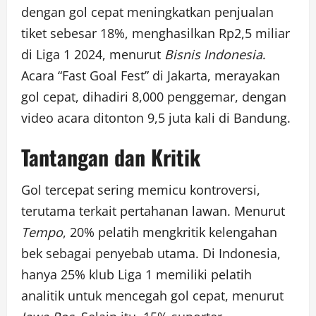
dengan gol cepat meningkatkan penjualan
tiket sebesar 18%, menghasilkan Rp2,5 miliar
di Liga 1 2024, menurut
Bisnis Indonesia
.
Acara “Fast Goal Fest” di Jakarta, merayakan
gol cepat, dihadiri 8,000 penggemar, dengan
video acara ditonton 9,5 juta kali di Bandung.
Tantangan dan Kritik
Gol tercepat sering memicu kontroversi,
terutama terkait pertahanan lawan. Menurut
Tempo
, 20% pelatih mengkritik kelengahan
bek sebagai penyebab utama. Di Indonesia,
hanya 25% klub Liga 1 memiliki pelatih
analitik untuk mencegah gol cepat, menurut