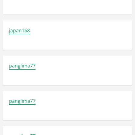
japan168
panglima77
panglima77