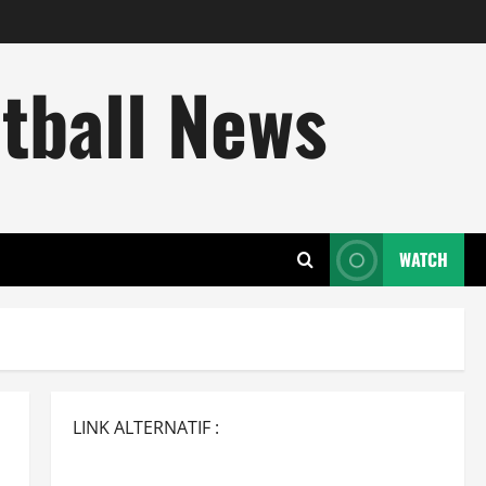
tball News
WATCH
LINK ALTERNATIF :