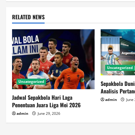
s
t
RELATED NEWS
n
a
v
i
Uncategorized
g
Uncategorized
Sepakbola Duni
Analisis Perta
a
Jadwal Sepakbola Hari Laga
admin
June 
t
Penentuan Juara Liga Mei 2026
admin
June 29, 2026
i
o