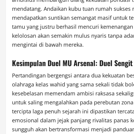
mendatang. Andaikan kubu tuan rumah sukses 
mendapatkan suntikan semangat masif untuk ter
tamu yang justru berhasil mencuri kemenangan 
kelolosan akan semakin mulus nyaris tanpa adan
mengintai di bawah mereka.
Kesimpulan Duel MU Arsenal: Duel Sengit
Pertandingan bergengsi antara dua kekuatan bes
olahraga kelas wahid yang sama sekali tidak bo
kesebelasan memendam ambisi raksasa sekaligu
untuk saling mengalahkan pada perebutan zona pr
tercipta laga penuh sejarah ini dipastikan terca
emosional dalam jejak panjang rivalitas panas k
sungguh akan bertransformasi menjadi pandua