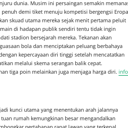
njuru dunia. Musim ini persaingan semakin memana
enuh demi tiket menuju kompetisi bergengsi Eropa
kan skuad utama mereka sejak menit pertama peluit
ain di hadapan publik sendiri tentu tidak ingin
ti stadion bersejarah mereka. Tekanan akan
guasaan bola dan menciptakan peluang berbahaya
 dengan kepercayaan diri tinggi setelah mencatatkan
tikan melalui skema serangan balik cepat.
an tiga poin melainkan juga menjaga harga diri.
info
enjadi kunci utama yang menentukan arah jalannya
d tuan rumah kemungkinan besar mengandalkan
mbongkar pertahanan rapat lawan yang terkenal