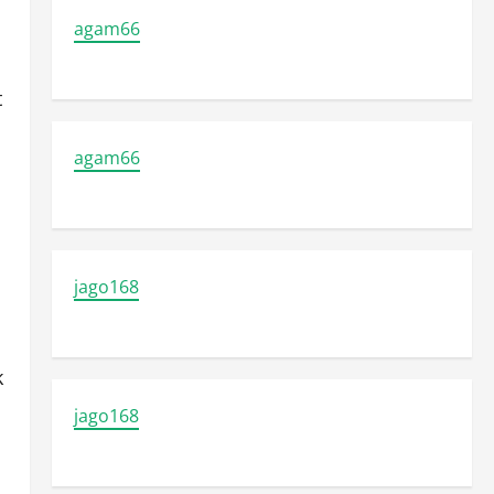
agam66
t
agam66
jago168
k
jago168