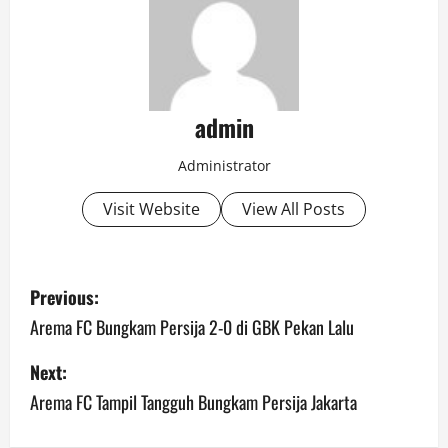
admin
Administrator
Visit Website
View All Posts
P
Previous:
o
Arema FC Bungkam Persija 2-0 di GBK Pekan Lalu
s
Next:
Arema FC Tampil Tangguh Bungkam Persija Jakarta
t