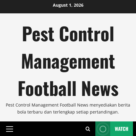
Skip
August 1, 2026
to
content
Pest Control
Management
Football News
Pest Control Management Football News menyediakan berita
bola terbaru dan terlengkap setiap pertandingan.
WATCH
Primary