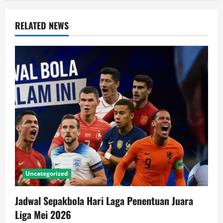
n
a
RELATED NEWS
v
i
g
a
t
i
o
Uncategorized
n
Jadwal Sepakbola Hari Laga Penentuan Juara
Liga Mei 2026